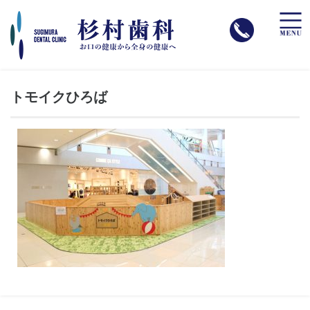
toggle
naviga
トモイクひろば