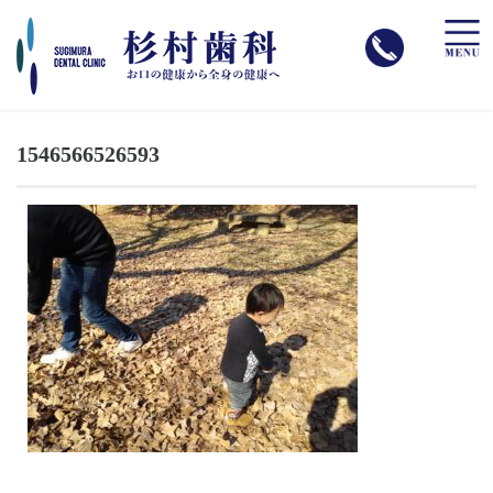
toggle
naviga
1546566526593