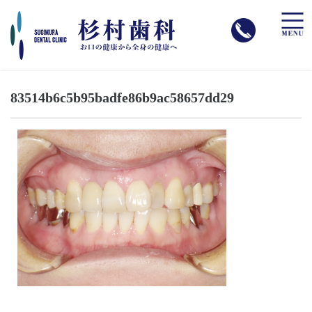
toggle
naviga
83514b6c5b95badfe86b9ac58657dd29