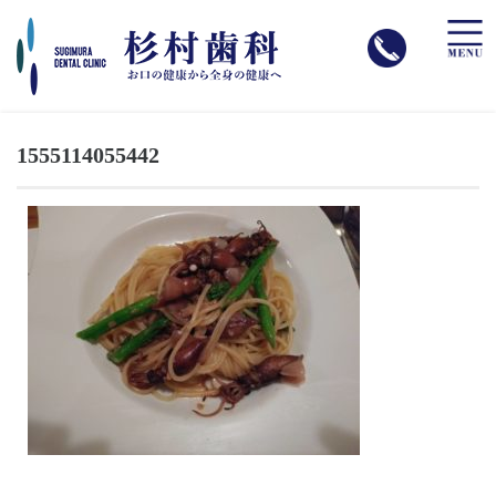
toggle
naviga
1555114055442