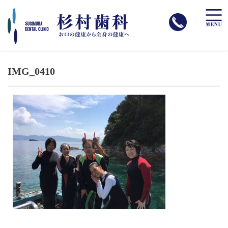
toggle
naviga
IMG_0410