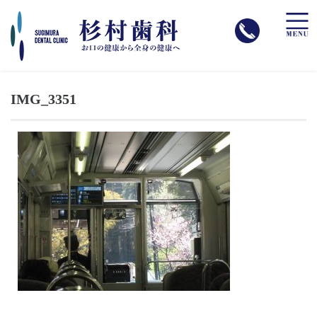
toggle
naviga
IMG_3351